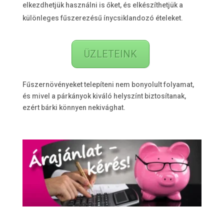
elkezdhetjük használni is őket, és elkészíthetjük a
különleges fűszerezésű ínycsiklandozó ételeket.
ÜZLETEINK
Fűszernövényeket telepíteni nem bonyolult folyamat,
és mivel a párkányok kiváló helyszínt biztosítanak,
ezért bárki könnyen nekivághat.