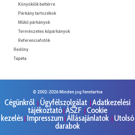
Könyöklők beltérre
Párkány tartozékok
Műkő párkányok
Természetes kőpárkányok
Referenciafotók
Redőny
Tapéta
© 2002-
2026
Minden jog fenntartva
Cégünkről
Ügyfélszolgálat
Adatkezelési
|
|
tájékoztató
ÁSZF
Cookie
|
|
kezelés
Impresszum
Állásajánlatok
Utolsó
|
|
|
darabok