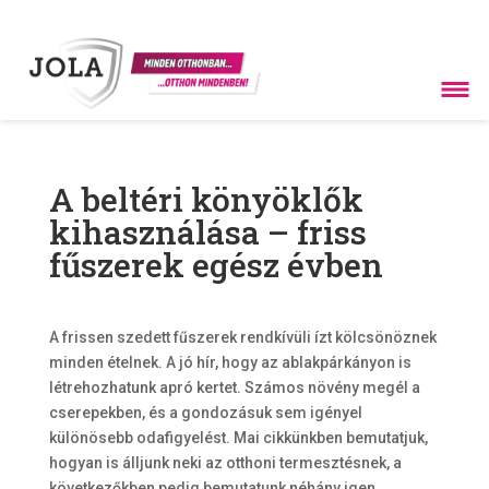
A beltéri könyöklők
kihasználása – friss
fűszerek egész évben
A frissen szedett fűszerek rendkívüli ízt kölcsönöznek
minden ételnek. A jó hír, hogy az ablakpárkányon is
létrehozhatunk apró kertet. Számos növény megél a
cserepekben, és a gondozásuk sem igényel
különösebb odafigyelést. Mai cikkünkben bemutatjuk,
hogyan is álljunk neki az otthoni termesztésnek, a
következőkben pedig bemutatunk néhány igen