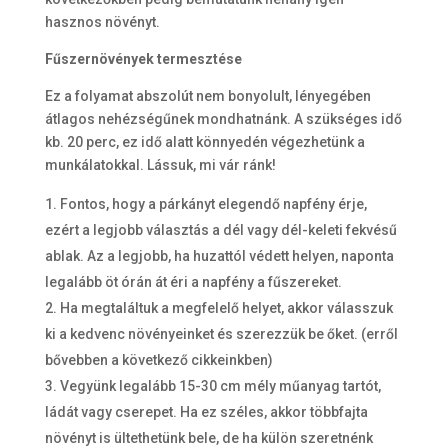
hasznos növényt.
Fűszernövények termesztése
Ez a folyamat abszolút nem bonyolult, lényegében
átlagos nehézségűnek mondhatnánk. A szükséges idő
kb. 20 perc, ez idő alatt könnyedén végezhetünk a
munkálatokkal. Lássuk, mi vár ránk!
Fontos, hogy a párkányt elegendő napfény érje,
ezért a legjobb választás a dél vagy dél-keleti fekvésű
ablak. Az a legjobb, ha huzattól védett helyen, naponta
legalább öt órán át éri a napfény a fűszereket.
Ha megtaláltuk a megfelelő helyet, akkor válasszuk
ki a kedvenc növényeinket és szerezzük be őket. (erről
bővebben a következő cikkeinkben)
Vegyünk legalább 15-30 cm mély műanyag tartót,
ládát vagy cserepet. Ha ez széles, akkor többfajta
növényt is ültethetünk bele, de ha külön szeretnénk