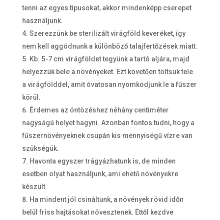
tenni az egyes típusokat, akkor mindenképp cserepet
használjunk.
Szerezzünk be sterilizált virágföld keveréket, így
nem kell aggódnunk a különböző talajfertőzések miatt.
Kb. 5-7 cm virágföldet tegyünk a tartó aljára, majd
helyezzük bele a növényeket. Ezt követően töltsük tele
a virágfölddel, amit óvatosan nyomkodjunk le a fűszer
körül.
Érdemes az öntözéshez néhány centiméter
nagyságú helyet hagyni. Azonban fontos tudni, hogy a
fűszernövényeknek csupán kis mennyiségű vízre van
szükségük.
Havonta egyszer trágyázhatunk is, de minden
esetben olyat használjunk, ami ehető növényekre
készült.
Ha mindent jól csináltunk, a növények rövid időn
belül friss hajtásokat növesztenek. Ettől kezdve