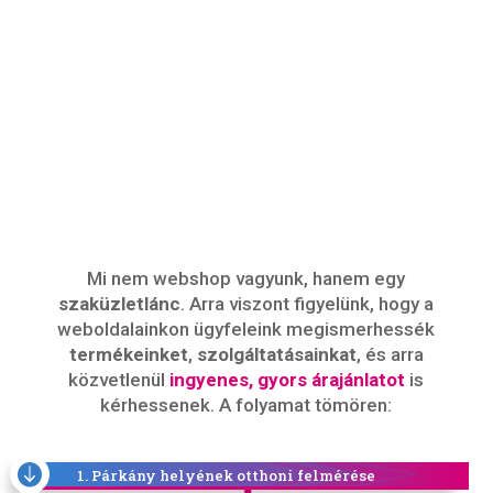
Mi nem webshop vagyunk, hanem egy
szaküzletlánc
. Arra viszont figyelünk, hogy a
weboldalainkon ügyfeleink megismerhessék
termékeinket
,
szolgáltatásainkat
, és arra
közvetlenül
ingyenes, gyors árajánlatot
is
kérhessenek. A folyamat tömören:

1. Párkány helyének otthoni felmérése