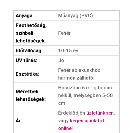
Anyaga:
Műanyag (PVC)
Festhetőség,
színbeli
Fehér
lehetőségek:
Időtállóság:
10-15 év
UV tűrés:
Jó
Fehér ablakunkhoz
Esztétika:
harmonizálható.
Hosszban 6 m-ig toldás
Méretbeli
nélkül, mélységben 5-50
lehetőségek:
cm
Érdeklődjön
üzletünkben
,
Ár:
vagy
kérjen ajánlatot
online
!