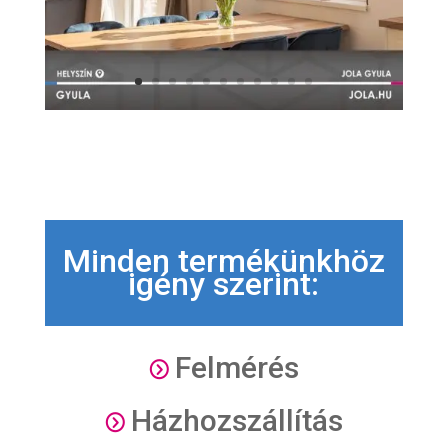
Minden termékünkhöz
igény szerint:
Felmérés
=
Házhozszállítás
=