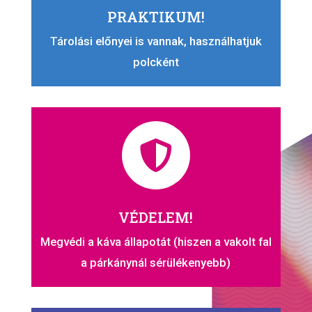
PRAKTIKUM!
Tárolási előnyei is vannak, használhatjuk
polcként

VÉDELEM!
Megvédi a káva állapotát (hiszen a vakolt fal
a párkánynál sérülékenyebb)