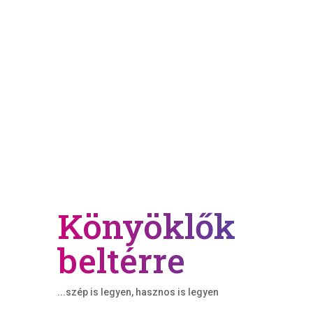
Könyöklők
beltérre
...szép is legyen, hasznos is legyen