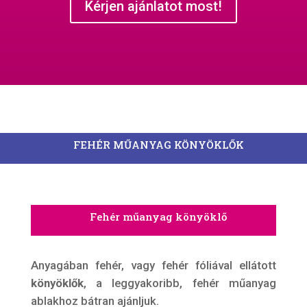
Kérjen ajánlatot most!
FEHÉR MŰANYAG KÖNYÖKLŐK
Fehér műanyag könyöklő
Anyagában fehér, vagy fehér fóliával ellátott
könyöklők
, a leggyakoribb, fehér műanyag
ablakhoz bátran ajánljuk.