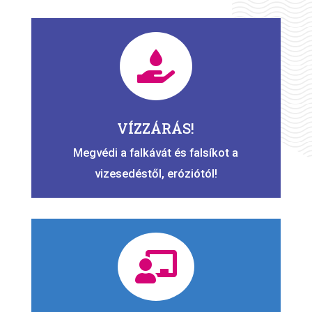

VÍZZÁRÁS!
Megvédi a falkávát és falsíkot a
vizesedéstől, eróziótól!
