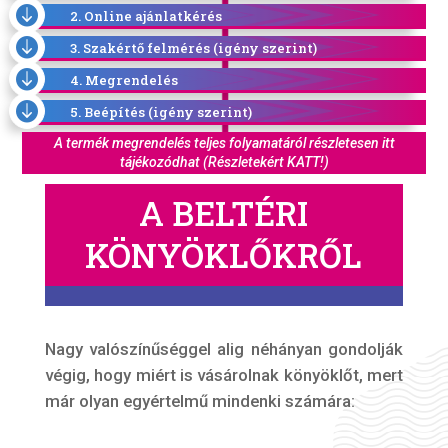

2. Online ajánlatkérés

3. Szakértő felmérés (igény szerint)

4. Megrendelés

5. Beépítés (igény szerint)
A termék megrendelés teljes folyamatáról részletesen itt
tájékozódhat (Részletekért KATT!)
A BELTÉRI
KÖNYÖKLŐKRŐL
Nagy valószínűséggel alig néhányan gondolják
végig, hogy miért is vásárolnak könyöklőt, mert
már olyan egyértelmű mindenki számára: