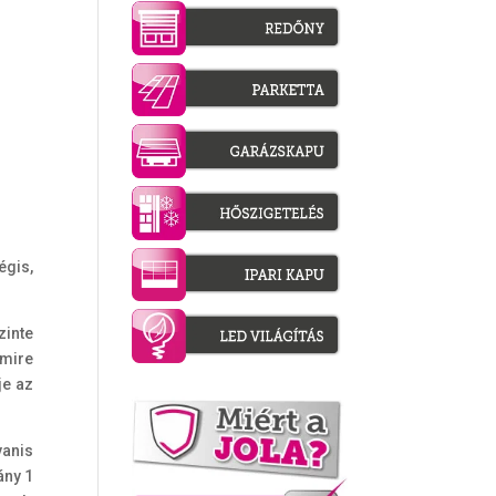
égis,
zinte
 mire
je az
yanis
ány 1