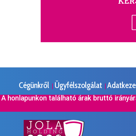
KÉR
Cégünkről
Ügyfélszolgálat
Adatkezel
|
|
A honlapunkon található árak bruttó irányá