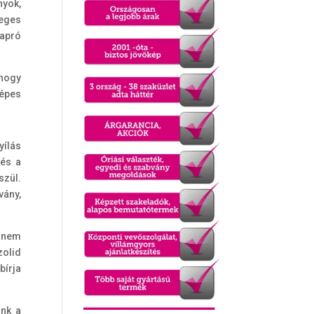
nyok,
leges
 apró
 hogy
épes
yílás
és a
szül.
vány,
nem
zolid
bírja
ünk a