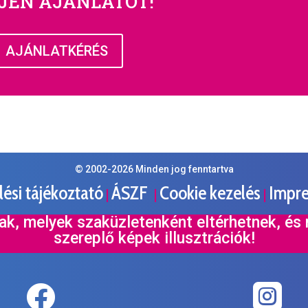
JEN AJÁNLATOT!
AJÁNLATKÉRÉS
© 2002-
2026
Minden jog fenntartva
ési tájékoztató
ÁSZF
Cookie kezelés
Impr
|
|
|
rak, melyek szaküzletenként eltérhetnek, és
szereplő képek illusztrációk!

