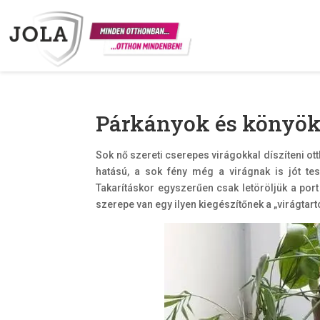
Párkányok és könyök
Sok nő szereti cserepes virágokkal díszíteni o
hatású, a sok fény még a virágnak is jót te
Takarításkor egyszerűen csak letöröljük a por
szerepe van egy ilyen kiegészítőnek a „virágtart