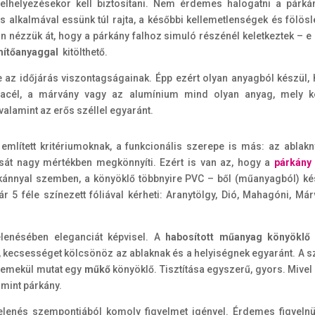
felhelyezésekor kell biztosítani. Nem érdemes halogatni a párká
ás alkalmával essünk túl rajta, a későbbi kellemetlenségek és fölös
án nézzük át, hogy a párkány falhoz simuló részénél keletkeztek – e
mítőanyaggal
kitölthető.
ve az időjárás viszontagságainak. Épp ezért olyan anyagból készül,
 acél, a márvány vagy az alumínium mind olyan anyag, mely k
valamint az erős széllel egyaránt.
mlített kritériumoknak, a funkcionális szerepe is más: az ablakn
tását nagy mértékben megkönnyíti. Ezért is van az, hogy a
párkány
ánnyal szemben, a könyöklő többnyire PVC – ből (műanyagból) ké
r 5 féle színezett fóliával kérheti: Aranytölgy, Dió, Mahagóni, Már
elenésében eleganciát képvisel. A
habosított műanyag könyöklő
l, kecsességet kölcsönöz az ablaknak és a helyiségnek egyaránt. A s
 remekül mutat egy
műkő
könyöklő. Tisztítása egyszerű, gyors. Mivel 
 mint párkány.
jelenés szempontjából komoly figyelmet igényel. Érdemes figyeln