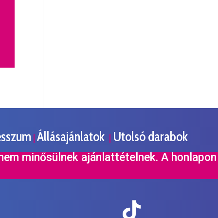
esszum
Állásajánlatok
Utolsó darabok
|
|
 nem minősülnek ajánlattételnek. A honlapon
