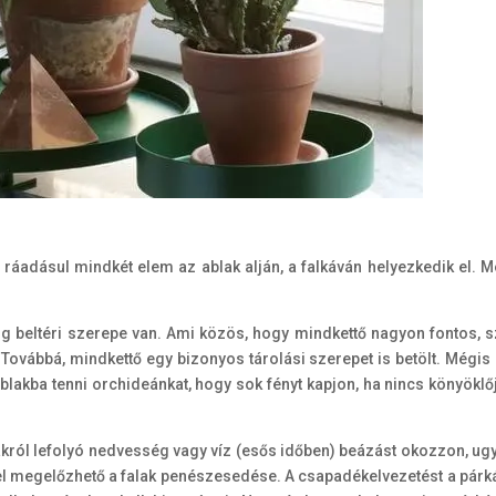
adásul mindkét elem az ablak alján, a falkáván helyezkedik el. M
g beltéri szerepe van. Ami közös, hogy mindkettő nagyon fontos, s
 Továbbá, mindkettő egy bizonyos tárolási szerepet is betölt. Mégis
lakba tenni orchideánkat, hogy sok fényt kapjon, ha nincs könyöklő
ról lefolyó nedvesség vagy víz (esős időben) beázást okozzon, ug
zel megelőzhető a falak penészesedése. A csapadékelvezetést a párk