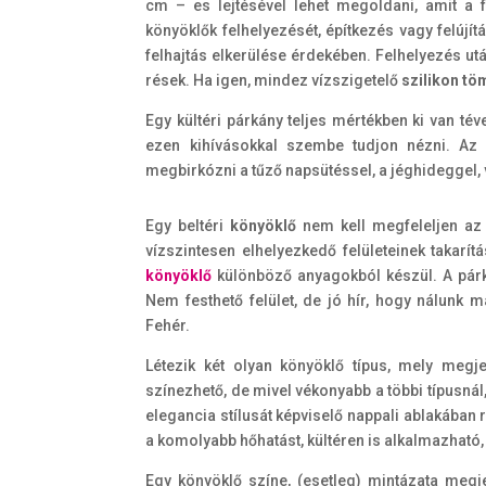
cm – es lejtésével lehet megoldani, amit a 
könyöklők felhelyezését, építkezés vagy felújít
felhajtás elkerülése érdekében. Felhelyezés ut
rések. Ha igen, mindez vízszigetelő
szilikon tö
Egy kültéri párkány teljes mértékben ki van té
ezen kihívásokkal szembe tudjon nézni. Az
megbirkózni a tűző napsütéssel, a jéghideggel, 
Egy beltéri
könyöklő
nem kell megfeleljen az e
vízszintesen elhelyezkedő felületeinek takarí
könyöklő
különböző anyagokból készül. A párk
Nem festhető felület, de jó hír, hogy nálunk má
Fehér.
Létezik két olyan könyöklő típus, mely megj
színezhető, de mivel vékonyabb a többi típusná
elegancia stílusát képviselő nappali ablakában
a komolyabb hőhatást, kültéren is alkalmazható,
Egy könyöklő színe, (esetleg) mintázata meg