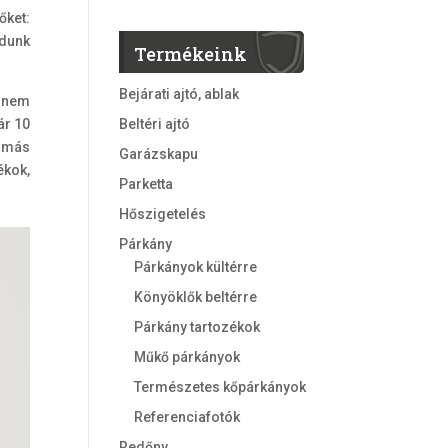
őket:
udunk
Termékeink
Bejárati ajtó, ablak
 nem
ár 10
Beltéri ajtó
n más
Garázskapu
ékok,
Parketta
Hőszigetelés
Párkány
Párkányok kültérre
Könyöklők beltérre
Párkány tartozékok
Műkő párkányok
Természetes kőpárkányok
Referenciafotók
Redőny