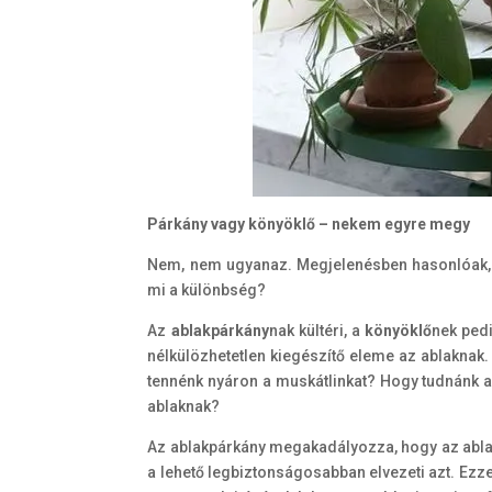
Párkány vagy könyöklő – nekem egyre megy
Nem, nem ugyanaz. Megjelenésben hasonlóak, rá
mi a különbség?
Az
ablakpárkány
nak kültéri, a
könyöklő
nek pedi
nélkülözhetetlen kiegészítő eleme az ablaknak.
tennénk nyáron a muskátlinkat? Hogy tudnánk ab
ablaknak?
Az ablakpárkány megakadályozza, hogy az ablak
a lehető legbiztonságosabban elvezeti azt. Ez