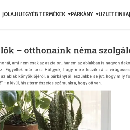
JOLA.HU
EGYÉB TERMÉKEK
PÁRKÁNY
ÜZLETEINK
A
▼
▼
lők – otthonaink néma szolgál
tthonát, ami nem csak az asztalon, hanem az ablakban is nagyon deko
sz. Figyeltek már arra Hölgyek, hogy mire teszik rá a virágcser
t az ablak
könyöklő
jéről, a
párkányról
, eszünkbe se jut, hogy mily f
ó” – n kívül, hisz természetes számunkra, hogy ott van.