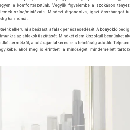
legyen a komfortérzetünk. Vegyük figyelembe a szokásos tényez
elemek színe/mintázata. Mindezt átgondolva, igazi összhangot t
edig harmóniát.
etnénk elkerülni a beázást, a falak penészesedését. A
könyöklő
pedig
ámunkra az ablakok tisztítását. Mindkét elem kiszolgál bennünket ak
indkét termékről, ahol
árajánlatkérés
re is lehetőség adódik. Teljese
gyikébe, ahol meg is érintheti a minőséget, mindemellett tartoz