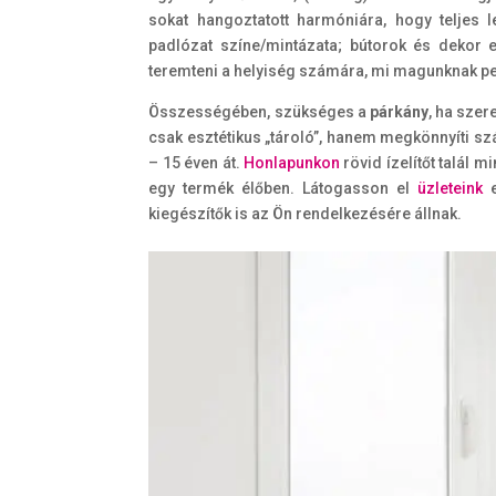
sokat hangoztatott harmóniára, hogy teljes 
padlózat színe/mintázata; bútorok és dekor 
teremteni a helyiség számára, mi magunknak p
Összességében, szükséges a
párkány
, ha szer
csak esztétikus „tároló”, hanem megkönnyíti sz
– 15 éven át.
Honlapunkon
rövid ízelítőt talál m
egy termék élőben. Látogasson el
üzleteink
e
kiegészítők is az Ön rendelkezésére állnak.