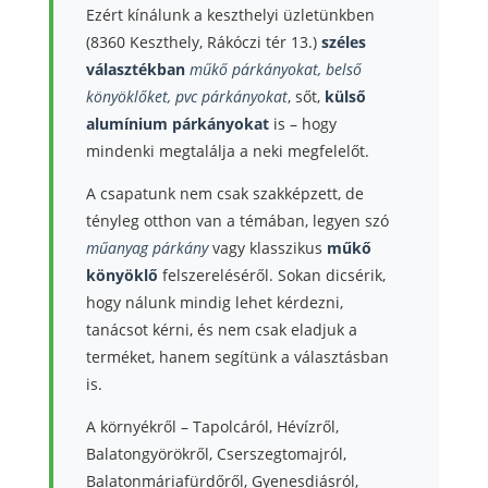
Ezért kínálunk a keszthelyi üzletünkben
(8360 Keszthely, Rákóczi tér 13.)
széles
választékban
műkő párkányokat, belső
könyöklőket, pvc párkányokat
, sőt,
külső
alumínium párkányokat
is – hogy
mindenki megtalálja a neki megfelelőt.
A csapatunk nem csak szakképzett, de
tényleg otthon van a témában, legyen szó
műanyag párkány
vagy klasszikus
műkő
könyöklő
felszereléséről. Sokan dicsérik,
hogy nálunk mindig lehet kérdezni,
tanácsot kérni, és nem csak eladjuk a
terméket, hanem segítünk a választásban
is.
A környékről – Tapolcáról, Hévízről,
Balatongyörökről, Cserszegtomajról,
Balatonmáriafürdőről, Gyenesdiásról,