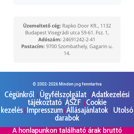
Üzemeltető cég:
Rapko Door Kft., 1132
Budapest Visegrádi utca 59-61. Fsz. 1,
Adószám:
24691242-2-41
Postacím:
9700 Szombathely, Gagarin u.
14.
© 2002-
2026
Minden jog fenntartva
Cégünkről
Ügyfélszolgálat
Adatkezelési
|
|
tájékoztató
ÁSZF
Cookie
|
|
kezelés
Impresszum
Állásajánlatok
Utolsó
|
|
|
darabok
A honlapunkon található árak bruttó