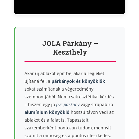
JOLA Párkány –
Keszthely
Akár új ablakot épít be, akár a régieket
újítaná fel, a
párkányok és könyöklők
sokat számítanak a végeredmény
szempontjából. Nem csak esztétikai kérdés
– hiszen egy jó
pvc párkány
vagy strapabíró
alumínium könyöklő
hosszú távon védi az
ablakot és a falat is. Tapasztalt
szakemberként pontosan tudom, mennyit
számít a minőség és a pontos illeszkedés.