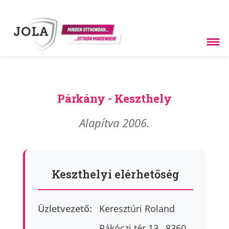
Párkány - Keszthely
Alapítva 2006.
Keszthelyi elérhetőség
Üzletvezető:
Keresztúri Roland
Rákóczi tér 13., 8360