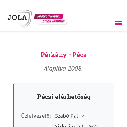
Párkány - Pécs
Alapítva 2008.
Pécsi elérhetőség
Üzletvezető:
Szabó Patrik
Siklósi u. 22., 7622