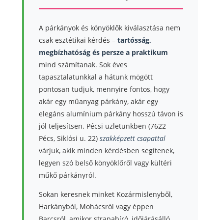
A párkányok és könyöklők kiválasztása nem
csak esztétikai kérdés –
tartósság,
megbízhatóság és persze a praktikum
mind számítanak. Sok éves
tapasztalatunkkal a hátunk mögött
pontosan tudjuk, mennyire fontos, hogy
akár egy műanyag párkány, akár egy
elegáns alumínium párkány hosszú távon is
jól teljesítsen. Pécsi üzletünkben (7622
Pécs, Siklósi u. 22)
szakképzett csapattal
várjuk, akik minden kérdésben segítenek,
legyen szó belső könyöklőről vagy kültéri
műkő párkányról.
Sokan keresnek minket Kozármislenyből,
Harkányból, Mohácsról vagy éppen
Barcsról, amikor strapabíró, időjárásálló