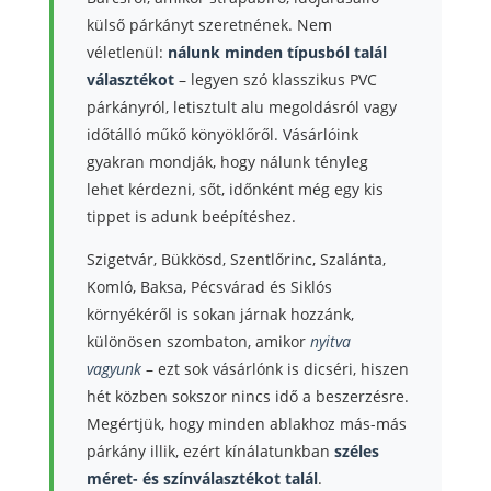
külső párkányt szeretnének. Nem
véletlenül:
nálunk minden típusból talál
választékot
– legyen szó klasszikus PVC
párkányról, letisztult alu megoldásról vagy
időtálló műkő könyöklőről. Vásárlóink
gyakran mondják, hogy nálunk tényleg
lehet kérdezni, sőt, időnként még egy kis
tippet is adunk beépítéshez.
Szigetvár, Bükkösd, Szentlőrinc, Szalánta,
Komló, Baksa, Pécsvárad és Siklós
környékéről is sokan járnak hozzánk,
különösen szombaton, amikor
nyitva
vagyunk
– ezt sok vásárlónk is dicséri, hiszen
hét közben sokszor nincs idő a beszerzésre.
Megértjük, hogy minden ablakhoz más-más
párkány illik, ezért kínálatunkban
széles
méret- és színválasztékot talál
.