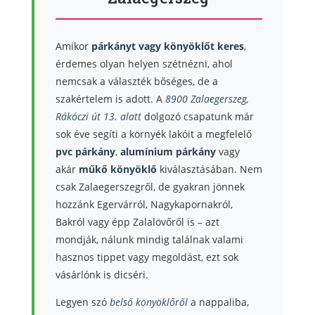
Amikor
párkányt vagy könyöklőt keres
,
érdemes olyan helyen szétnézni, ahol
nemcsak a választék bőséges, de a
szakértelem is adott. A
8900 Zalaegerszeg,
Rákóczi út 13. alatt
dolgozó csapatunk már
sok éve segíti a környék lakóit a megfelelő
pvc párkány
,
alumínium párkány
vagy
akár
műkő könyöklő
kiválasztásában. Nem
csak Zalaegerszegről, de gyakran jönnek
hozzánk Egervárról, Nagykapornakról,
Bakról vagy épp Zalalövőről is – azt
mondják, nálunk mindig találnak valami
hasznos tippet vagy megoldást, ezt sok
vásárlónk is dicséri.
Legyen szó
belső könyöklőről
a nappaliba,