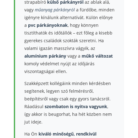
strapabíró
külső párkányról
az ablak alá,
vagy
műanyag párkányról
a fürdőbe, minden
igényre kínálunk alternatívát. Külön előnye
a
pvc párkányoknak
, hogy könnyen
tisztíthatók és időtállók – ezt főleg a kisebb
gyerekes családok szokták szeretni. Ha
valami igazán masszívra vágyik, az
alumínium párkány
vagy a
műkő változat
komoly védelmet nyújt az időjárás
viszontagságai ellen.
Szakképzett kollégáink minden kérdésben
segítenek, legyen szó felmérésről,
beépítésről vagy csak egy gyors tanácsról.
Ráadásul
szombaton is nyitva vagyunk
,
így akkor is beugorhat, ha hét közben nem
jut ideje.
Ha Ön
kiváló minőségű, rendkívül